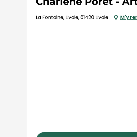
Charlène Poret - Art
La Fontaine, Livaie, 61420 Livaie
M'y re