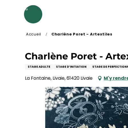
Aller
au
MENU
contenu
principal
Accueil
Charlène Poret - Artextiles
Charlène Poret - Arte
STAGE ADULTE
STAGE D’INITIATION
STAGE DE PERFECTIO
La Fontaine, Livaie, 61420 Livaie
M'y rendr