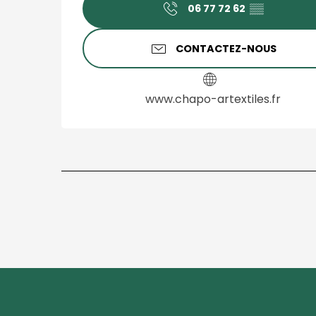
06 77 72 62
▒▒
CONTACTEZ-NOUS
www.chapo-artextiles.fr