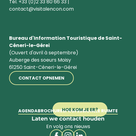
Tél. +33 (0)2 33 80 66 33 |
contact@visitalencon.com
Bureau d'Information Touristique de Saint-
Céneri-le-Gérei
(Ouvert d'avril à septembre)
Auberge des soeurs Moisy
61250 Saint-Céneri-le-Gérei
CONTACT OPNEMEN
HOE KOM JE ER?
AGENDA
BROCHURES
PROFESSIONELE RUIMTE
Laten we contact houden
En volg ons nieuws