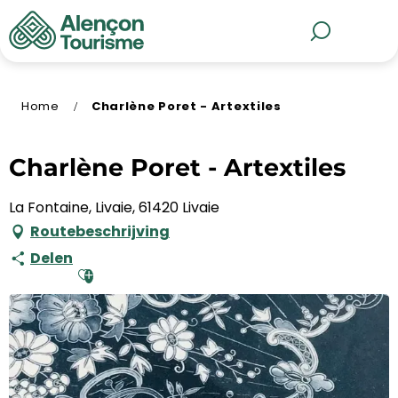
Aller
au
MENU
Zoek op
contenu
principal
Home
Charlène Poret - Artextiles
Charlène Poret - Artextiles
La Fontaine, Livaie, 61420 Livaie
Routebeschrijving
Delen
Ajouter aux favoris