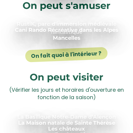
On peut s'amuser
RustiK, parc d'immersion médiévale
Cani Rando Récréative dans les Alpes
fantastique
Mancelles
On fait quoi à l'intérieur ?
On peut visiter
(Vérifier les jours et horaires d'ouverture en
fonction de la saison)
La Basilique Notre-Dame d’Alençon
La Maison natale de Sainte Thérèse
Les châteaux