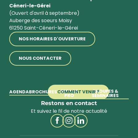
Céneri-le-Gérei
(Ouvert d'avril à septembre)
Auberge des soeurs Moisy
61250 Saint-Céneri-le-Gérei
NOS HORAIRES D'OUVERTURE
NOUS CONTACTER
ESPACE
GROUPES &
AGENDA
BROCHURES
COMMENT VENIR ?
PRO
SÉMINAIRES
Restons en contact
Et suivez le fil de notre actualité