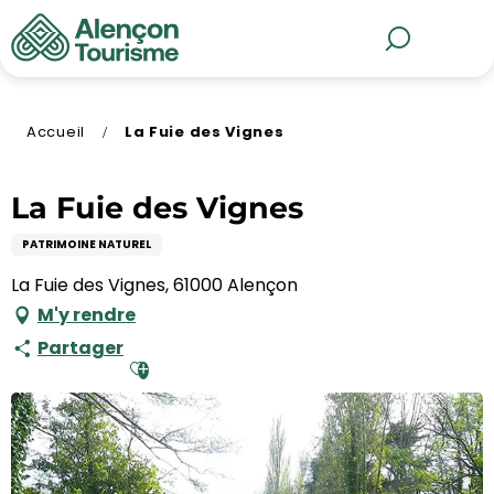
Aller
au
MENU
Recherche
contenu
principal
Accueil
La Fuie des Vignes
La Fuie des Vignes
PATRIMOINE NATUREL
La Fuie des Vignes, 61000 Alençon
M'y rendre
Partager
Ajouter aux favoris