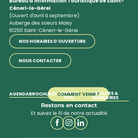
Bureau d'Information Touristique de Saint-
Céneri-le-Gérei
(Ouvert d'avril à septembre)
Auberge des soeurs Moisy
61250 Saint-Céneri-le-Gérei
NOS HORAIRES D'OUVERTURE
NOUS CONTACTER
ESPACE
GROUPES &
AGENDA
BROCHURES
COMMENT VENIR ?
PRO
SÉMINAIRES
Restons en contact
Et suivez le fil de notre actualité