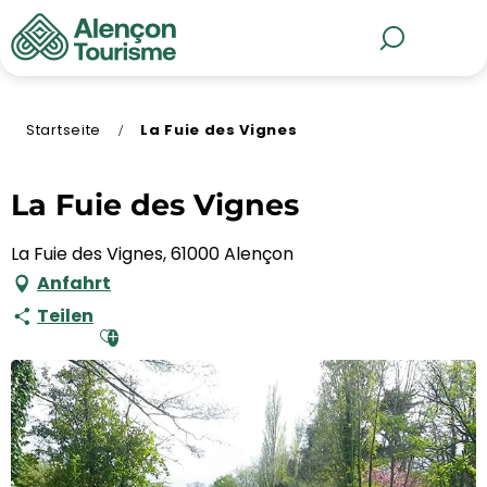
Aller
au
MENÜ
Suche
contenu
principal
Startseite
La Fuie des Vignes
La Fuie des Vignes
La Fuie des Vignes, 61000 Alençon
Anfahrt
Teilen
Ajouter aux favoris