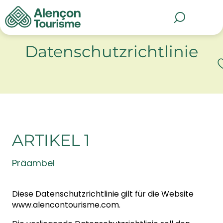
Aller
Startseite
Datenschutzrichtlinie
au
MENÜ
Suche
contenu
principal
Datenschutzrichtlinie
A
ARTIKEL 1
Präambel
Diese Datenschutzrichtlinie gilt für die Website
www.alencontourisme.com.