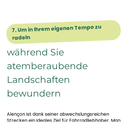
7. Um in Ihrem eigenen Tempo zu
radeln
während Sie
atemberaubende
Landschaften
bewundern
Alençon ist dank seiner abwechslungsreichen
Strecken ein ideales Ziel für Fahrradliebhaber. Man
kann sich auf die
Vélobuissonnière®
begeben,