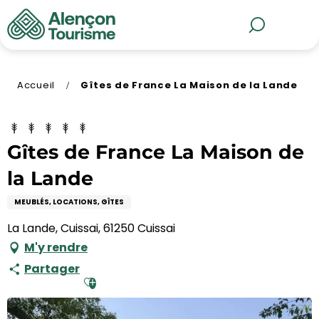
Aller
au
MENU
Recherche
contenu
principal
Accueil
Gîtes de France La Maison de la Lande
Gîtes de France La Maison de
la Lande
MEUBLÉS, LOCATIONS, GÎTES
La Lande, Cuissai, 61250 Cuissai
M'y rendre
Partager
Ajouter aux favoris