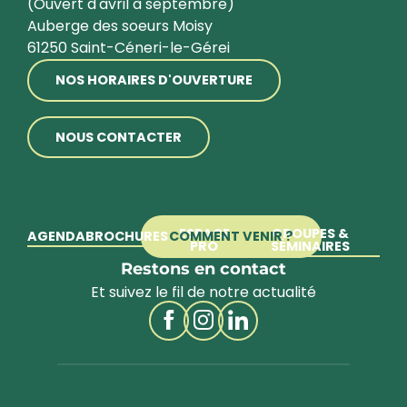
(Ouvert d'avril à septembre)
Auberge des soeurs Moisy
61250 Saint-Céneri-le-Gérei
NOS HORAIRES D'OUVERTURE
NOUS CONTACTER
ESPACE
GROUPES &
AGENDA
BROCHURES
COMMENT VENIR ?
PRO
SÉMINAIRES
Restons en contact
Et suivez le fil de notre actualité