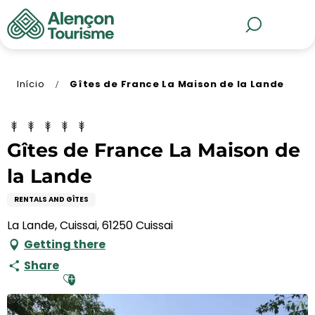
Aller
au
MENU
Pesquisa
contenu
principal
Início
Gîtes de France La Maison de la Lande
Gîtes de France La Maison de
la Lande
RENTALS AND GÎTES
La Lande, Cuissai, 61250 Cuissai
Getting there
Share
Ajouter aux favoris