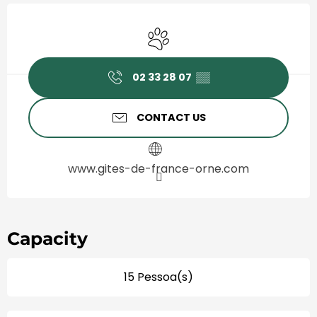
Horário e contactos
Animals accepted
02 33 28 07
▒▒
CONTACT US
www.gites-de-france-orne.com
Capacity
15 Pessoa(s)