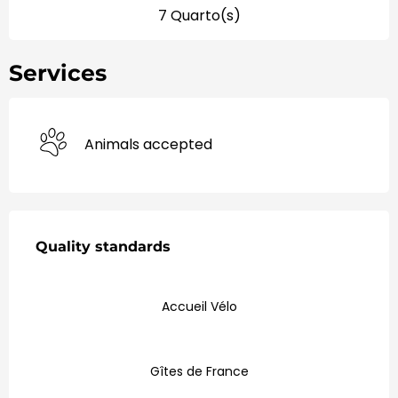
7 Quarto(s)
Services
Animals accepted
Ofertas de Serviços
Quality standards
Quality standards
Accueil Vélo
Gîtes de France