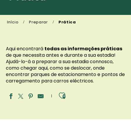
Início
Preparar
Prática
Aqui encontrará
todas as informações práticas
de que necessita antes e durante a sua estadia!
Ajudá-lo-á a preparar a sua estadia connosco,
como chegar aqui, como se deslocar, onde
encontrar parques de estacionamento e pontos de
carregamento para carros eléctricos.
Ajouter aux fav
Como é que chego lá?
Estacionar / Deslocar-se / Recarregar
As nossas brochuras e mapas