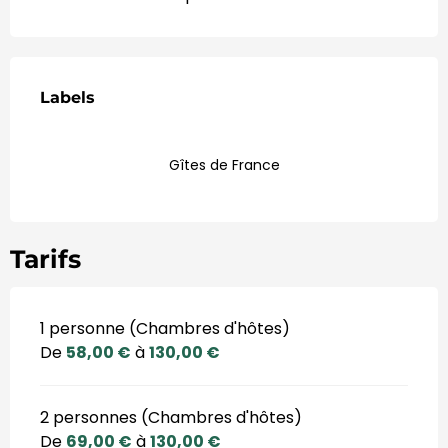
Offres de prestations
Labels
Labels
Gîtes de France
Tarifs
1 personne (Chambres d'hôtes)
De
58,00 €
à
130,00 €
2 personnes (Chambres d'hôtes)
De
69,00 €
à
130,00 €