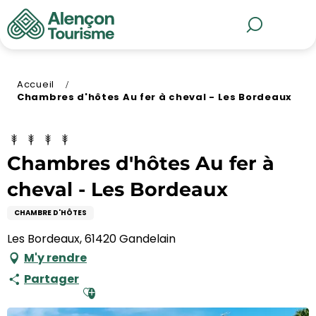
Aller
au
MENU
Recherche
contenu
principal
Accueil
Chambres d'hôtes Au fer à cheval - Les Bordeaux
Chambres d'hôtes Au fer à
cheval - Les Bordeaux
CHAMBRE D'HÔTES
Les Bordeaux, 61420 Gandelain
M'y rendre
Partager
Ajouter aux favoris