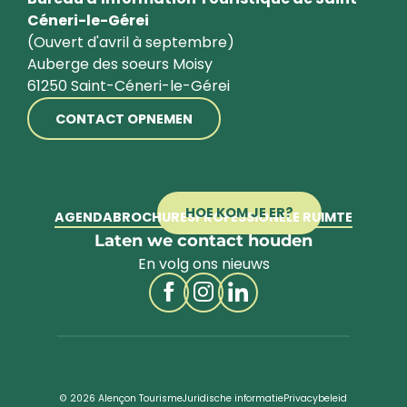
Céneri-le-Gérei
(Ouvert d'avril à septembre)
Auberge des soeurs Moisy
61250 Saint-Céneri-le-Gérei
CONTACT OPNEMEN
HOE KOM JE ER?
AGENDA
BROCHURES
PROFESSIONELE RUIMTE
Laten we contact houden
En volg ons nieuws
© 2026 Alençon Tourisme
Juridische informatie
Privacybeleid