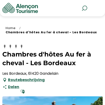
Aller
au
MENU
Zoek op
contenu
principal
Home
Chambres d'hôtes Au fer à cheval - Les Bordeaux
Chambres d'hôtes Au fer à
cheval - Les Bordeaux
Les Bordeaux, 61420 Gandelain
Routebeschrijving
Delen
Ajouter aux favoris