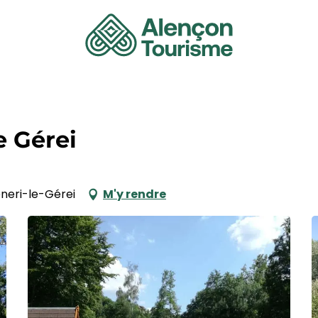
e Gérei
éneri-le-Gérei
M'y rendre