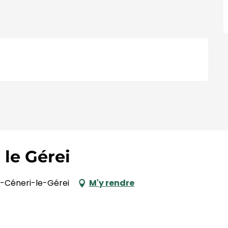
 le Gérei
nt-Céneri-le-Gérei
M'y rendre