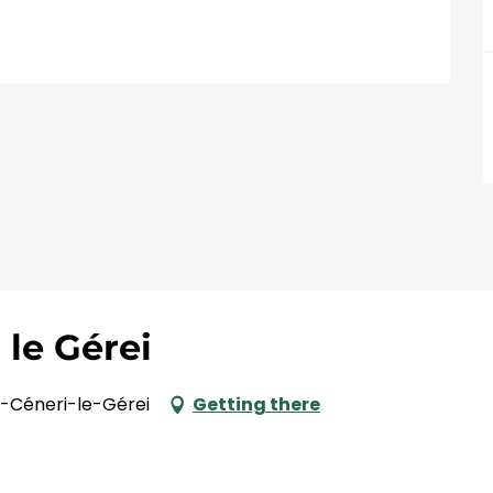
 le Gérei
nt-Céneri-le-Gérei
Getting there