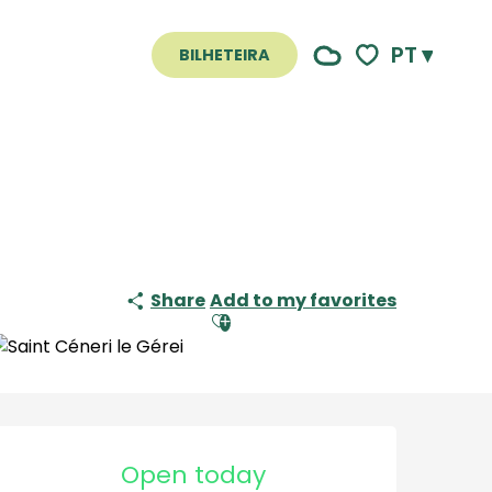
PT
BILHETEIRA
Voir les favoris
Share
Add to my favorites
Ajouter aux favoris
Horário e contactos
Open today