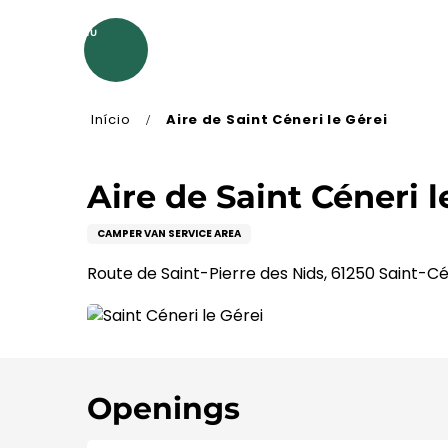
Aller
au
MENU
contenu
principal
Início
Aire de Saint Céneri le Gérei
Aire de Saint Céneri l
CAMPER VAN SERVICE AREA
Route de Saint-Pierre des Nids, 61250 Saint-C
Openings