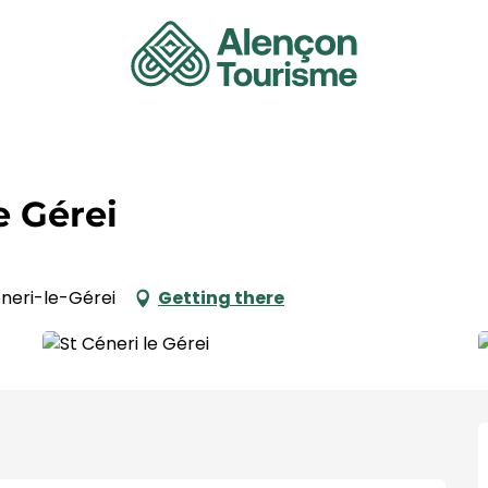
e Gérei
éneri-le-Gérei
Getting there