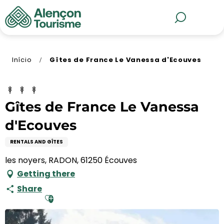
Aller
au
MENU
Pesquisa
contenu
principal
Início
Gîtes de France Le Vanessa d'Ecouves
Gîtes de France Le Vanessa
d'Ecouves
RENTALS AND GÎTES
les noyers, RADON, 61250 Écouves
Getting there
Share
Ajouter aux favoris