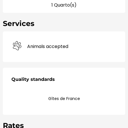
1 Quarto(s)
Services
Animals accepted
Ofertas de Serviços
Quality standards
Quality standards
Gîtes de France
Rates