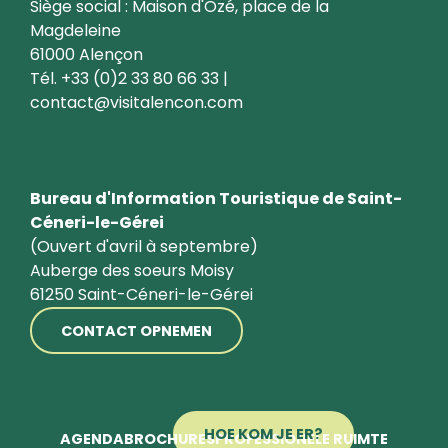
Siège social : Maison d'Ozé, place de la
Magdeleine
61000 Alençon
Tél. +33 (0)2 33 80 66 33 |
contact@visitalencon.com
Bureau d'Information Touristique de Saint-
Céneri-le-Gérei
(Ouvert d'avril à septembre)
Auberge des soeurs Moisy
61250 Saint-Céneri-le-Gérei
CONTACT OPNEMEN
HOE KOM JE ER?
AGENDA
BROCHURES
PROFESSIONELE RUIMTE