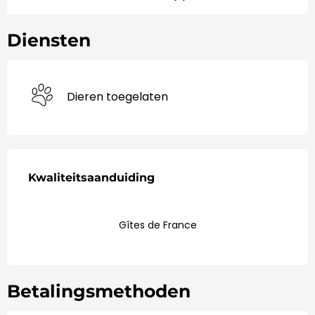
Diensten
Dieren toegelaten
Dienstverlening
Kwaliteitsaanduiding
Kwaliteitsaanduiding
Gîtes de France
Betalingsmethoden