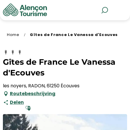
Aller
au
MENU
Zoek op
contenu
principal
Home
Gîtes de France Le Vanessa d'Ecouves
Gîtes de France Le Vanessa
d'Ecouves
les noyers, RADON, 61250 Écouves
Routebeschrijving
Delen
Ajouter aux favoris