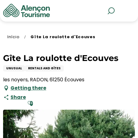
Aller
au
MENU
Pesquisa
contenu
principal
Início
Gîte La roulotte d'Ecouves
Gîte La roulotte d'Ecouves
UNUSUAL
RENTALS AND GÎTES
les noyers, RADON, 61250 Écouves
Getting there
Share
Ajouter aux favoris