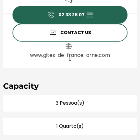
02 33 28 07
▒▒
CONTACT US
www.gites-de-france-orne.com
Capacity
3 Pessoa(s)
1 Quarto(s)