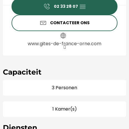
02 33 28 07
▒▒
CONTACTEER ONS
www.gites-de-france-orne.com
Capaciteit
3 Personen
1 Kamer(s)
Diensten