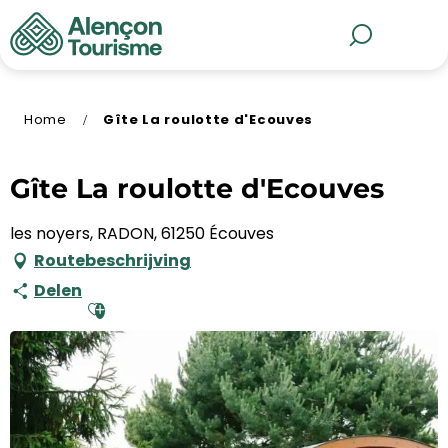
Aller
au
MENU
Zoek op
contenu
principal
Home
Gîte La roulotte d'Ecouves
Gîte La roulotte d'Ecouves
les noyers, RADON, 61250 Écouves
Routebeschrijving
Delen
Ajouter aux favoris