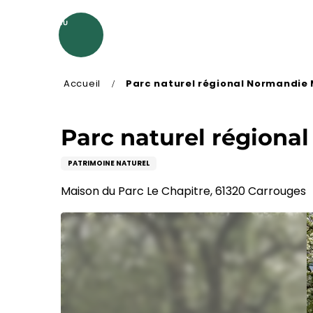
Aller
au
MENU
contenu
principal
Accueil
Parc naturel régional Normandie
Parc naturel régiona
PATRIMOINE NATUREL
Maison du Parc Le Chapitre, 61320 Carrouges