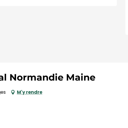
nal Normandie Maine
ges
M'y rendre