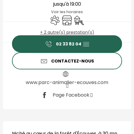
jusqu'à 19:00
Voir les horaires
Animaux acceptés
Boutique
Jeux pour enfants / Espac
+ 2 autre(s) prestation(s)
02 33 82 04
▒▒
CONTACTEZ-NOUS
www.parc-animalier-ecouves.com
Page Facebook
Description
Niché au cœur de la forêt d'Écouves, à 30 mn 