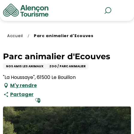
Aller
au
MENU
Recherche
contenu
principal
Accueil
Parc animalier d'Ecouves
Parc animalier d'Ecouves
NOS AMIS LES ANIMAUX
ZOO / PARC ANIMALIER
"La Houssaye", 61500 Le Bouillon
M'y rendre
Partager
Ajouter aux favoris