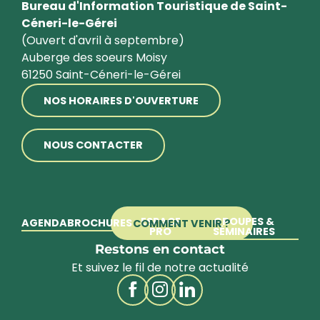
Bureau d'Information Touristique de Saint-
Céneri-le-Gérei
(Ouvert d'avril à septembre)
Auberge des soeurs Moisy
61250 Saint-Céneri-le-Gérei
NOS HORAIRES D'OUVERTURE
NOUS CONTACTER
ESPACE
GROUPES &
AGENDA
BROCHURES
COMMENT VENIR ?
PRO
SÉMINAIRES
Restons en contact
Et suivez le fil de notre actualité