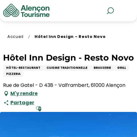
Aller
au
MENU
Recherche
contenu
principal
Accueil
Hôtel Inn Design - Resto Novo
Hôtel Inn Design - Resto Novo
HÔTEL-RESTAURANT
CUISINE TRADITIONNELLE
BRASSERIE
GRILL
PIZZERIA
Rue de Gatel - D 438 - Valframbert, 61000 Alençon
M'y rendre
Partager
Ajouter aux favoris