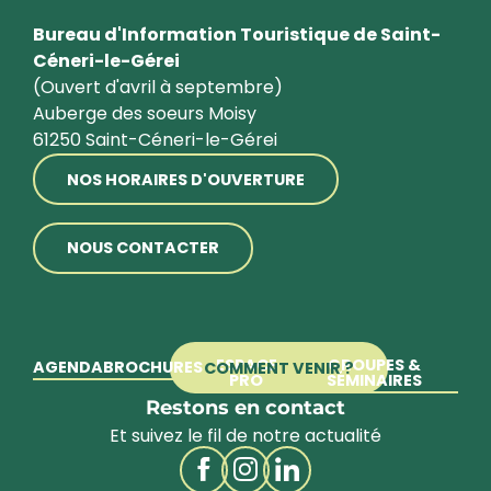
Bureau d'Information Touristique de Saint-
Céneri-le-Gérei
(Ouvert d'avril à septembre)
Auberge des soeurs Moisy
61250 Saint-Céneri-le-Gérei
NOS HORAIRES D'OUVERTURE
NOUS CONTACTER
ESPACE
GROUPES &
AGENDA
BROCHURES
COMMENT VENIR ?
PRO
SÉMINAIRES
Restons en contact
Et suivez le fil de notre actualité