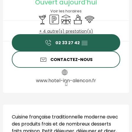
Ouvert aujourd'hui
Voir les horaires
Bar / Buvette
Parking
Terrasse
Séminaires
WiFi
+ 4 autre(s) prestation(s)
02 33 27 42
▒▒
CONTACTEZ-NOUS
www.hotel-inn-alencon.fr
Description
Cuisine française traditionnelle moderne avec 
des produits frais et de nombreux desserts 
faits maison. Petit déjeuner, déjeuner et diner, 