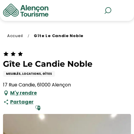
Aller
au
MENU
Recherche
contenu
principal
Accueil
Gîte Le Candie Noble
Gîte Le Candie Noble
MEUBLÉS, LOCATIONS, GÎTES
17 Rue Candie, 61000 Alençon
M'y rendre
Partager
Ajouter aux favoris