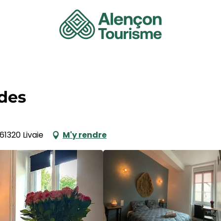
des
61320 Livaie
M'y rendre