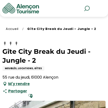
Aller
au
MENU
Recherche
contenu
principal
Accueil
Gîte City Break du Jeudi - Jungle - 2
Gîte City Break du Jeudi -
Jungle - 2
MEUBLÉS, LOCATIONS, GÎTES
55 rue du jeudi, 61000 Alençon
M'y rendre
Partager
Ajouter aux favoris