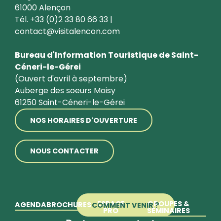
61000 Alençon
Tél. +33 (0)2 33 80 66 33 |
contact@visitalencon.com
Bureau d'Information Touristique de Saint-
Céneri-le-Gérei
(Ouvert d'avril à septembre)
Auberge des soeurs Moisy
61250 Saint-Céneri-le-Gérei
NOS HORAIRES D'OUVERTURE
NOUS CONTACTER
ESPACE
GROUPES &
AGENDA
BROCHURES
COMMENT VENIR ?
PRO
SÉMINAIRES