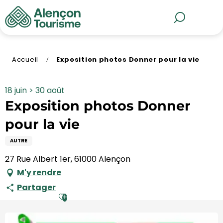
Aller
au
MENU
Recherche
contenu
principal
Accueil
Exposition photos Donner pour la vie
18 juin > 30 août
Exposition photos Donner
pour la vie
AUTRE
27 Rue Albert 1er, 61000 Alençon
M'y rendre
Partager
Ajouter aux favoris