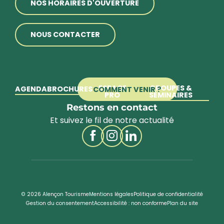
NOS HORAIRES D'OUVERTURE
NOUS CONTACTER
ESPACE
GROUPES &
AGENDA
BROCHURES
COMMENT VENIR ?
PRO
SÉMINAIRES
Restons en contact
Et suivez le fil de notre actualité
© 2026 Alençon Tourisme
Mentions légales
Politique de confidentialité
Gestion du consentement
Accessibilité : non conforme
Plan du site