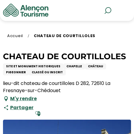
Aller
au
MENU
Recherche
contenu
principal
Accueil
CHATEAU DE COURTILLOLES
CHATEAU DE COURTILLOLES
SITE ET MONUMENT HISTORIQUES
CHAPELLE
CHÂTEAU
PIGEONNIER
CLASSÉ OU INSCRIT
lieu-dit chateau de courtilloles D 282, 72610 La
Fresnaye-sur-Chédouet
M'y rendre
Partager
Ajouter aux favoris