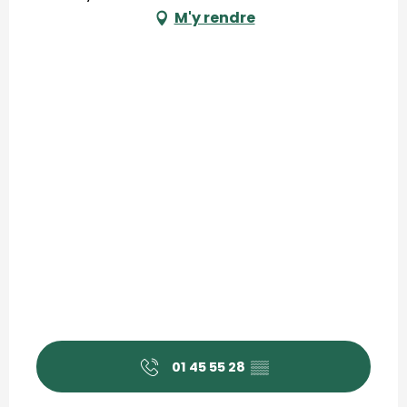
M'y rendre
01 45 55 28
▒▒