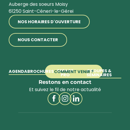
Auberge des soeurs Moisy
61250 Saint-Céneri-le-Gérei
NOS HORAIRES D'OUVERTURE
NOUS CONTACTER
ESPACE
GROUPES &
AGENDA
BROCHURES
COMMENT VENIR ?
PRO
SÉMINAIRES
Restons en contact
Et suivez le fil de notre actualité