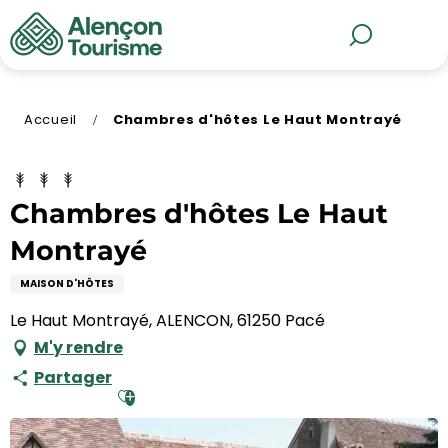
Aller
au
MENU
Recherche
contenu
principal
Accueil
Chambres d'hôtes Le Haut Montrayé
Chambres d'hôtes Le Haut
Montrayé
MAISON D'HÔTES
Le Haut Montrayé, ALENCON, 61250 Pacé
M'y rendre
Partager
Ajouter aux favoris