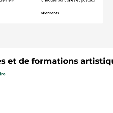
paiement
Chèques bancaires et postaux
Virements
 et de formations artistiqu
dre