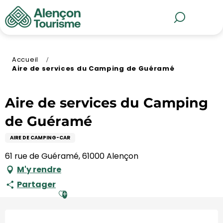
Aller
au
MENU
Recherche
contenu
principal
Accueil
Aire de services du Camping de Guéramé
Aire de services du Camping
de Guéramé
AIRE DE CAMPING-CAR
61 rue de Guéramé, 61000 Alençon
M'y rendre
Partager
Ajouter aux favoris
Ouverture et coordonnées