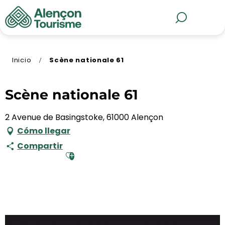
Aller
au
MENÚ
Buscar
contenu
principal
Inicio
Scène nationale 61
Scène nationale 61
2 Avenue de Basingstoke, 61000 Alençon
Cómo llegar
Compartir
Ajouter aux favoris