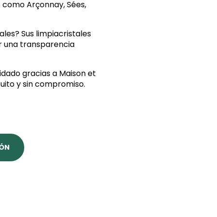
s como Arçonnay, Sées,
les? Sus limpiacristales
ar una transparencia
uidado gracias a Maison et
tuito y sin compromiso.
IÓN