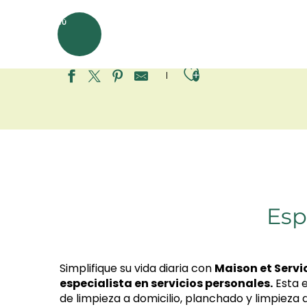
Aller
Inicio
Prepare
Los servicios
au
MENÚ
contenu
principal
Ajouter aux
Esp
Simplifique su vida diaria con
Maison et Servi
especialista en servicios personales.
Esta 
de limpieza a domicilio, planchado y limpieza 