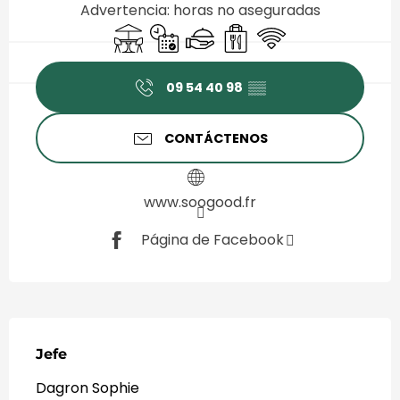
Advertencia: horas no aseguradas
Terraza
Sólo con reserva previa
Servicio de catering
Venta de comida para lle
Wifi
09 54 40 98
▒▒
CONTÁCTENOS
www.soogood.fr
Página de Facebook
Jefe
Jefe
Dagron Sophie