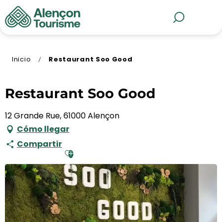
Aller
au
MENÚ
Buscar
contenu
principal
Inicio
Restaurant Soo Good
Restaurant Soo Good
12 Grande Rue, 61000 Alençon
Cómo llegar
Compartir
Ajouter aux favoris