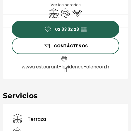
Ver los horarios
Terraza
Se aceptan animales
Wifi
02 33 32 23
▒▒
CONTÁCTENOS
www.restaurant-levidence-alencon.fr
Servicios
Terraza