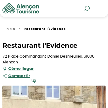
Aller
au
MENÚ
Buscar
contenu
principal
Inicio
Restaurant l'Evidence
Restaurant l'Evidence
72 Place Commandant Daniel Desmeulles, 61000
Alençon
Cómo llegar
Compartir
Ajouter aux favoris