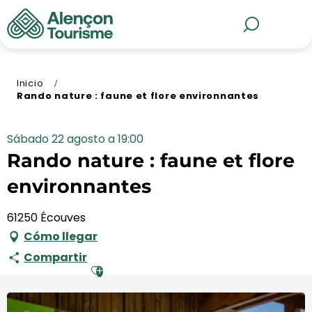
Aller
au
MENÚ
Buscar
contenu
principal
Inicio
Rando nature : faune et flore environnantes
Sábado 22 agosto a 19:00
Rando nature : faune et flore
environnantes
61250 Écouves
Cómo llegar
Compartir
Ajouter aux favoris