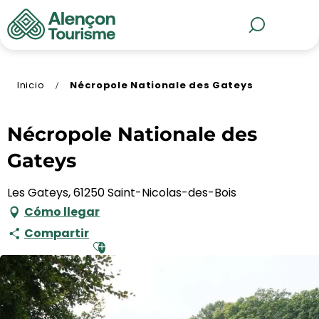
Aller
au
MENÚ
Buscar
contenu
principal
Inicio
Nécropole Nationale des Gateys
Nécropole Nationale des
Gateys
Les Gateys, 61250 Saint-Nicolas-des-Bois
Cómo llegar
Compartir
Ajouter aux favoris