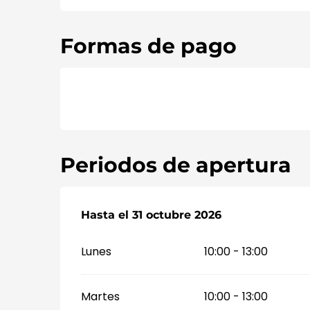
Formas de pago
Periodos de apertura
Del
Hasta el
1 abril 2026
31 octubre 2026
al
31 octubre 2026
Lunes
10:00 - 13:00
Martes
10:00 - 13:00