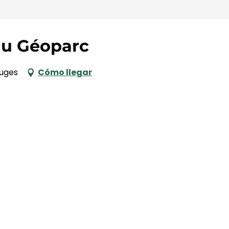
du Géoparc
ouges
Cómo llegar