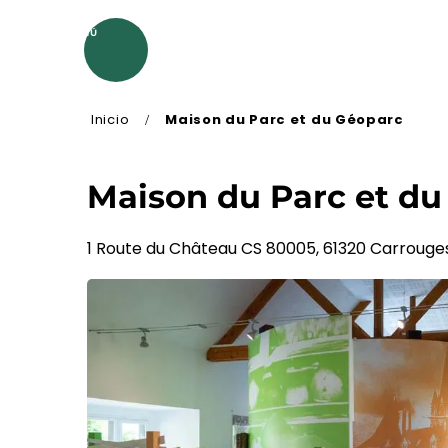
Aller
au
MENÚ
contenu
principal
Inicio
Maison du Parc et du Géoparc
Maison du Parc et du
1 Route du Château CS 80005, 61320 Carrouge