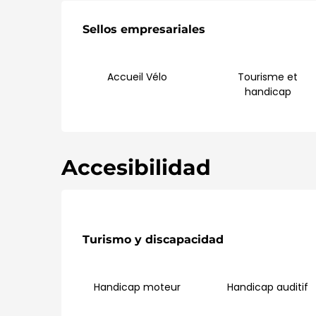
Oferta de prestaci
Sellos empresariales
Sellos empresariales
Accueil Vélo
Tourisme et
handicap
Accesibilidad
Turismo y discapacidad
Turismo y discapacidad
Handicap moteur
Handicap auditif