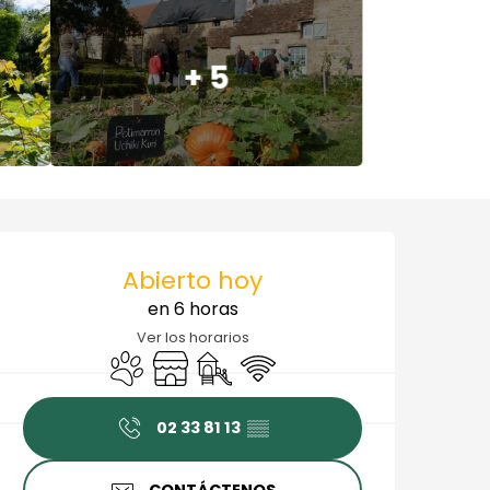
+ 5
Horarios y datos de cont
Abierto hoy
en 6 horas
Ver los horarios
Se aceptan animales
Tienda
Juegos infantiles / Zona de juegos
Wifi
02 33 81 13
▒▒