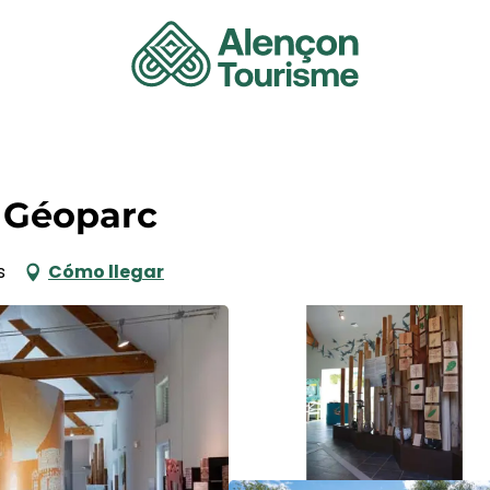
 Géoparc
s
Cómo llegar