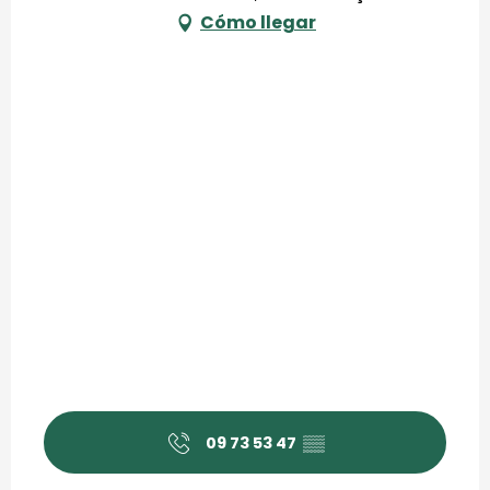
Cómo llegar
09 73 53 47
▒▒