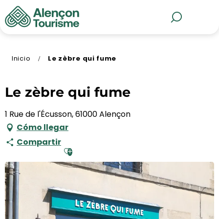
Aller
au
MENÚ
Buscar
contenu
principal
Inicio
Le zèbre qui fume
Le zèbre qui fume
1 Rue de l'Écusson, 61000 Alençon
Cómo llegar
Compartir
Ajouter aux favoris