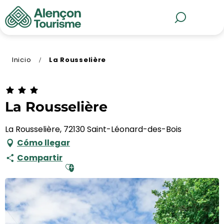
Aller
au
MENÚ
Buscar
contenu
principal
Inicio
La Rousselière
La Rousselière
La Rousselière, 72130 Saint-Léonard-des-Bois
Cómo llegar
Compartir
Ajouter aux favoris