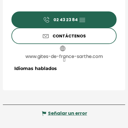
02 43 23 84
▒▒
CONTÁCTENOS
www.gites-de-france-sarthe.com
Idiomas hablados
Idiomas hablados
Señalar un error