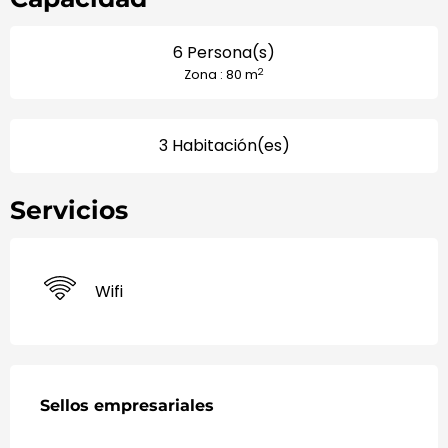
6 Persona(s)
2
Zona : 80 m
3 Habitación(es)
Servicios
Wifi
Oferta de prestaciones
Sellos empresariales
Sellos empresariales