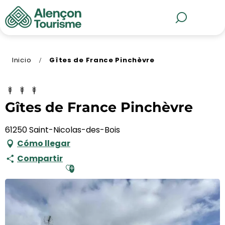
Aller
au
MENÚ
Buscar
contenu
principal
Inicio
Gîtes de France Pinchèvre
Gîtes de France Pinchèvre
61250 Saint-Nicolas-des-Bois
Cómo llegar
Compartir
Ajouter aux favoris