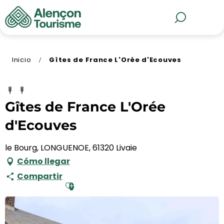
Aller
au
MENÚ
Buscar
contenu
principal
Inicio
Gîtes de France L'Orée d'Ecouves
Gîtes de France L'Orée
d'Ecouves
le Bourg, LONGUENOE, 61320 Livaie
Cómo llegar
Compartir
Ajouter aux favoris