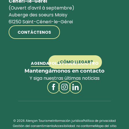
Céneri-le-Gérei
(Ouvert d'avril à septembre)
Auberge des soeurs Moisy
61250 Saint-Céneri-le-Gérei
CONTÁCTENOS
¿CÓMO LLEGAR?
AGENDA
FOLLETOS
ESPACIO PRO
Mantengámonos en contacto
Y siga nuestras últimas noticias
© 2026 Alençon Tourisme
Información jurídica
Política de privacidad
Gestión del consentimiento
Accesibilidad: no conforme
Mapa del sitio