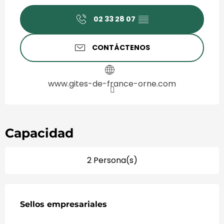
Horarios y datos de contact
02 33 28 07
▒▒
CONTÁCTENOS
www.gites-de-france-orne.com
Capacidad
2 Persona(s)
Oferta de prestaciones
Sellos empresariales
Sellos empresariales