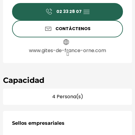
Horarios y datos de contact
02 33 28 07
▒▒
CONTÁCTENOS
www.gites-de-france-orne.com
Capacidad
4 Persona(s)
Oferta de prestaciones
Sellos empresariales
Sellos empresariales