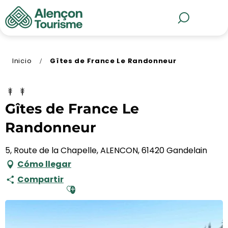
Aller
au
MENÚ
Buscar
contenu
principal
Inicio
Gîtes de France Le Randonneur
Gîtes de France Le
Randonneur
5, Route de la Chapelle, ALENCON, 61420 Gandelain
Cómo llegar
Compartir
Ajouter aux favoris