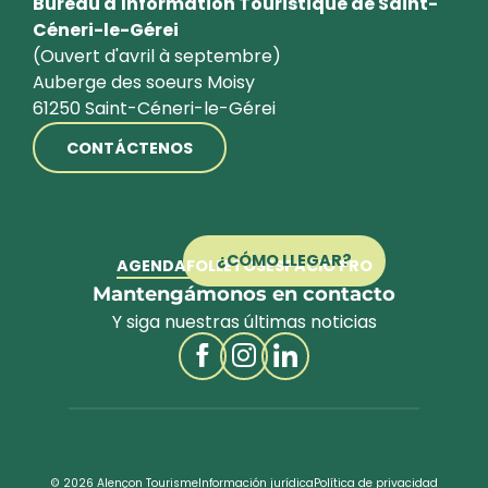
Bureau d'Information Touristique de Saint-
Céneri-le-Gérei
(Ouvert d'avril à septembre)
Auberge des soeurs Moisy
61250 Saint-Céneri-le-Gérei
CONTÁCTENOS
¿CÓMO LLEGAR?
AGENDA
FOLLETOS
ESPACIO PRO
Mantengámonos en contacto
Y siga nuestras últimas noticias
© 2026 Alençon Tourisme
Información jurídica
Política de privacidad