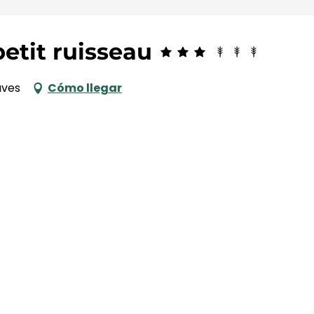
petit ruisseau
uves
Cómo llegar