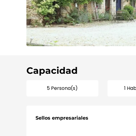
Capacidad
5 Persona(s)
1 Ha
Oferta de prestaci
Sellos empresariales
Sellos empresariales