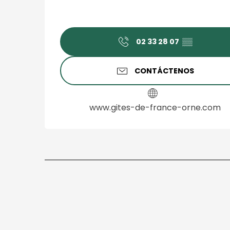
02 33 28 07
▒▒
CONTÁCTENOS
www.gites-de-france-orne.com