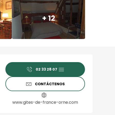
+ 12
Horarios y datos de cont
02 33 28 07
▒▒
CONTÁCTENOS
www.gites-de-france-orne.com