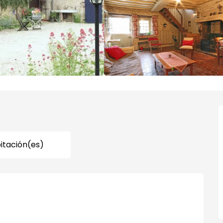
bitación(es)
ones