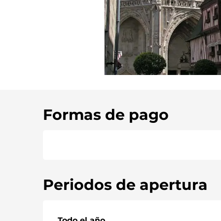
Formas de pago
Periodos de apertura
Todo el año
Todo el año