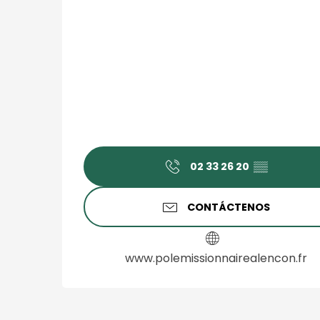
02 33 26 20
▒▒
CONTÁCTENOS
www.polemissionnairealencon.fr