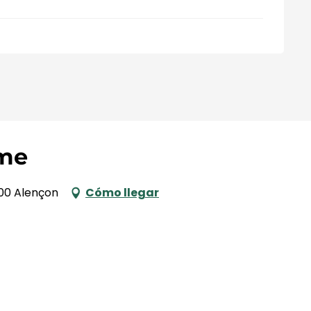
ame
000 Alençon
Cómo llegar