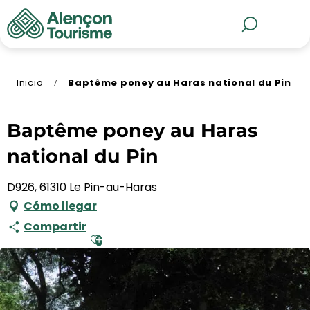
Aller
au
MENÚ
Buscar
contenu
principal
Inicio
Baptême poney au Haras national du Pin
Baptême poney au Haras
national du Pin
D926, 61310 Le Pin-au-Haras
Cómo llegar
Compartir
Ajouter aux favoris