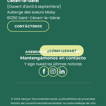
Céneri-le-Gérei
(Ouvert d'avril à septembre)
Auberge des soeurs Moisy
61250 Saint-Céneri-le-Gérei
CONTÁCTENOS
¿CÓMO LLEGAR?
AGENDA
FOLLETOS
ESPACIO PRO
Mantengámonos en contacto
Y siga nuestras últimas noticias
© 2026 Alençon Tourisme
Información jurídica
Política de privacidad
Gestión del consentimiento
Accesibilidad: no conforme
Mapa del sitio