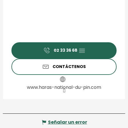
02 33 36 68
▒▒
CONTÁCTENOS
www.haras-national-du-pin.com
Señalar un error