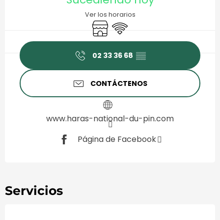
Ver los horarios
Tienda
Wifi
02 33 36 68
▒▒
CONTÁCTENOS
www.haras-national-du-pin.com
Página de Facebook
Servicios