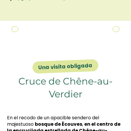
Ajouter aux fav
Los Alpes Manchegos
Una visita obligada
Cruce de Chêne-au-
Verdier
En el recodo de un apacible sendero del
majestuoso
bosque de Écouves
,
en el centro de
la encrucijada estrellada de Chêne-au-