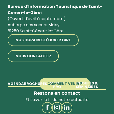
Bureau d'Information Touristique de Saint-
Céneri-le-Gérei
(Ouvert d'avril à septembre)
Auberge des soeurs Moisy
61250 Saint-Céneri-le-Gérei
NOS HORAIRES D'OUVERTURE
NOUS CONTACTER
ESPACE
GROUPES &
AGENDA
BROCHURES
COMMENT VENIR ?
PRO
SÉMINAIRES
Restons en contact
Et suivez le fil de notre actualité