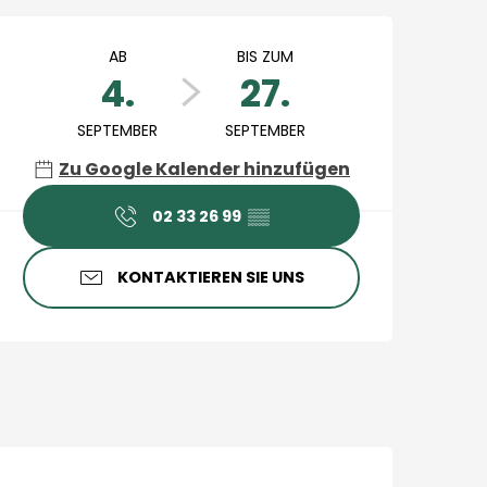
Öffnungszeiten & Konta
AB
BIS ZUM
4.
27.
SEPTEMBER
SEPTEMBER
Zu Google Kalender hinzufügen
02 33 26 99
▒▒
KONTAKTIEREN SIE UNS