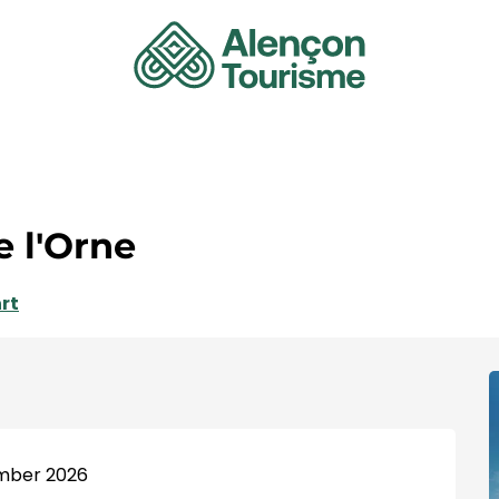
 l'Orne
rt
mber 2026