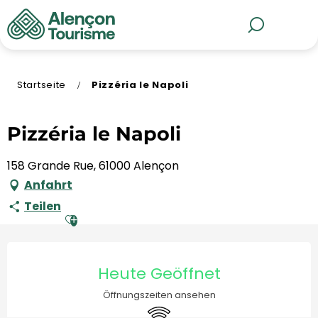
Aller
au
MENÜ
Suche
contenu
principal
Startseite
Pizzéria le Napoli
Pizzéria le Napoli
158 Grande Rue, 61000 Alençon
Anfahrt
Teilen
Ajouter aux favoris
Öffnungszeiten & Kontaktd
Heute Geöffnet
Öffnungszeiten ansehen
Wi-Fi