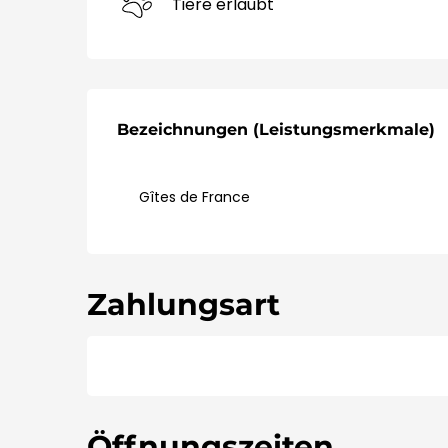
Tiere erlaubt
Leistungensmöglic
Bezeichnungen (Leistungsmerkmale)
Bezeichnungen (Leistungsmerkmale)
Gîtes de France
Zahlungsart
Öffnungszeiten