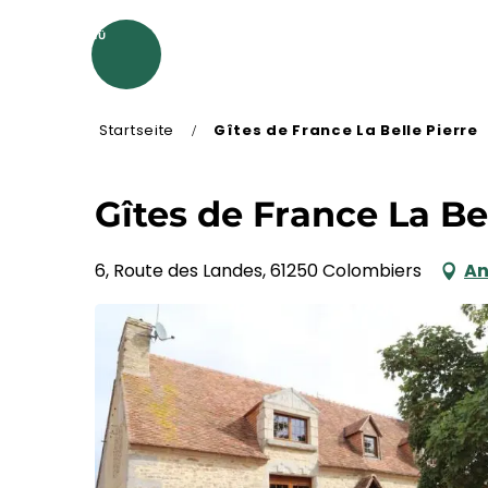
Aller
au
MENÜ
contenu
principal
Startseite
Gîtes de France La Belle Pierre
Gîtes de France La Be
6, Route des Landes, 61250 Colombiers
An