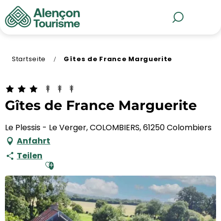
Aller
au
MENÜ
Suche
contenu
principal
Startseite
Gîtes de France Marguerite
Gîtes de France Marguerite
Le Plessis - Le Verger, COLOMBIERS, 61250 Colombiers
Anfahrt
Teilen
Ajouter aux favoris