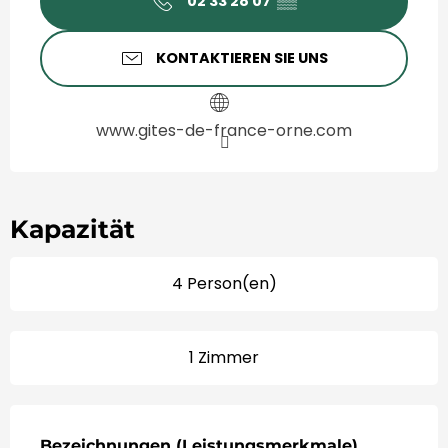
02 33 28 07
▒▒
KONTAKTIEREN SIE UNS
www.gites-de-france-orne.com
Kapazität
4 Person(en)
1 Zimmer
Leistungensmöglichkeiten
Bezeichnungen (Leistungsmerkmale)
Bezeichnungen (Leistungsmerkmale)